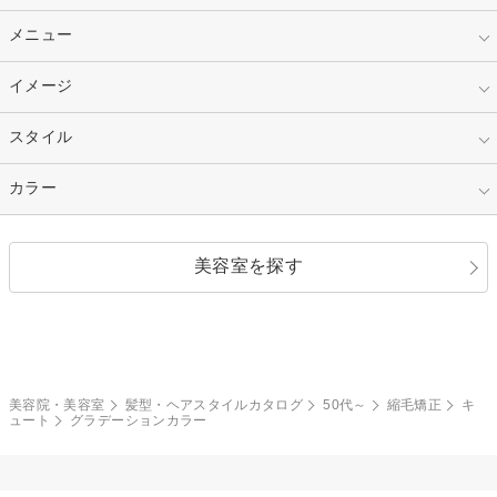
10代
20代
指定なし
メニュー
ベリーショート
30代
40代
ショート
ミディアム
指定なし
イメージ
カット
50代～
セミロング
ロング
カラー
パーマ
指定なし
スタイル
ナチュラル
縮毛矯正
エクステ
キュート
フェミニン
指定なし
カラー
ストレート
ストレートパーマ
ヘアアレンジ
セクシー
エレガント
カール
グラデーション
指定なし
黒髪
美容室を探す
クール
ストリート
レイヤー
シャギー
ブラウン・ベージュ
イエロー・オレンジ
モード
外国人風
ボブ
マッシュ
レッド・ピンク
アッシュ・ブラウン
和服・着物
編み込み
サイドアップ
グラデーションカラー
美容院・美容室
髪型・ヘアスタイルカタログ
50代～
縮毛矯正
キ
ュート
グラデーションカラー
ポニーテール
アップ
ツーブロック
モヒカン