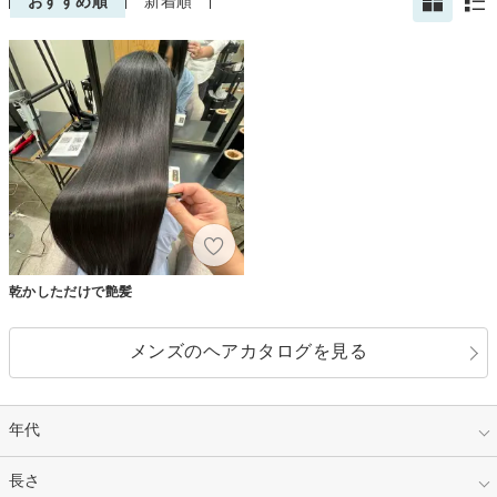
おすすめ順
新着順
乾かしただけで艶髪
メンズのヘアカタログを見る
年代
指定なし
長さ
キッズ