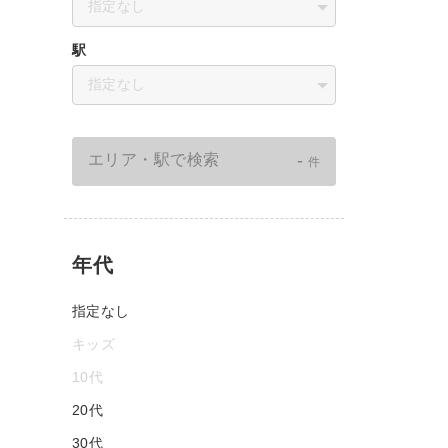
指定なし
駅
指定なし
-
エリア・駅で検索
件
年代
指定なし
キッズ
10代
20代
30代