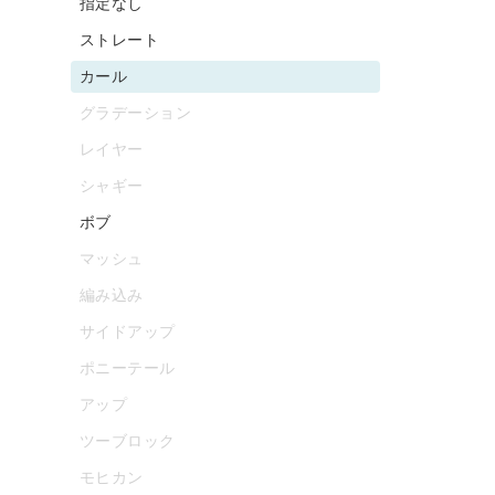
指定なし
ストレート
カール
グラデーション
レイヤー
シャギー
ボブ
マッシュ
編み込み
サイドアップ
ポニーテール
アップ
ツーブロック
モヒカン