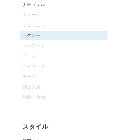
ナチュラル
キュート
フェミニン
セクシー
エレガント
クール
ストリート
モード
外国人風
和服・着物
スタイル