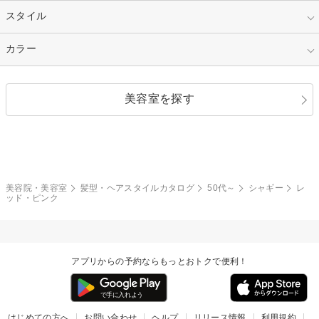
50代～
セミロング
ロング
カラー
パーマ
指定なし
スタイル
ナチュラル
縮毛矯正
エクステ
キュート
フェミニン
指定なし
カラー
ストレート
ストレートパーマ
ヘアアレンジ
セクシー
エレガント
カール
グラデーション
指定なし
黒髪
美容室を探す
クール
ストリート
レイヤー
シャギー
ブラウン・ベージュ
イエロー・オレンジ
モード
外国人風
ボブ
マッシュ
レッド・ピンク
アッシュ・ブラウン
和服・着物
編み込み
サイドアップ
グラデーションカラー
美容院・美容室
髪型・ヘアスタイルカタログ
50代～
シャギー
レ
ッド・ピンク
ポニーテール
アップ
ツーブロック
モヒカン
アプリからの予約ならもっとおトクで便利！
ウルフ
ボウズ
ビジネス
はじめての方へ
お問い合わせ
ヘルプ
リリース情報
利用規約