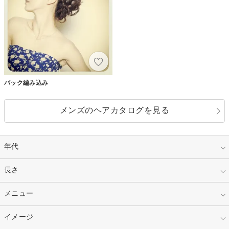
バック編み込み
メンズのヘアカタログを見る
年代
指定なし
長さ
キッズ
10代
20代
指定なし
メニュー
ベリーショート
30代
40代
ショート
ミディアム
指定なし
イメージ
カット