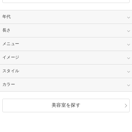
年代
指定なし
長さ
キッズ
10代
20代
指定なし
メニュー
ベリーショート
30代
40代
ショート
ミディアム
指定なし
イメージ
カット
50代～
セミロング
ロング
カラー
パーマ
指定なし
スタイル
ナチュラル
縮毛矯正
エクステ
キュート
フェミニン
指定なし
カラー
ストレート
ストレートパーマ
ヘアアレンジ
セクシー
エレガント
カール
グラデーション
指定なし
黒髪
美容室を探す
クール
ストリート
レイヤー
シャギー
ブラウン・ベージュ
イエロー・オレンジ
モード
外国人風
ボブ
マッシュ
レッド・ピンク
アッシュ・ブラウン