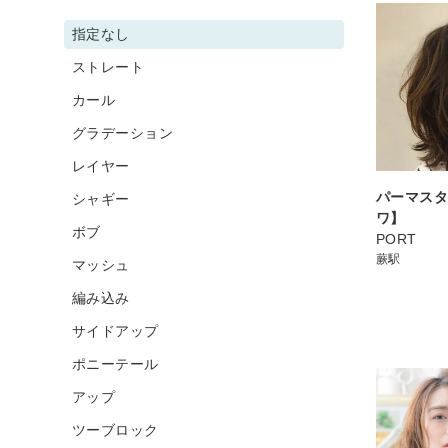
指定なし
ストレート
カール
グラデーション
レイヤー
パーマス
シャギー
ワ】
ボブ
PORT
蕨駅
マッシュ
編み込み
サイドアップ
ポニーテール
アップ
ツーブロック