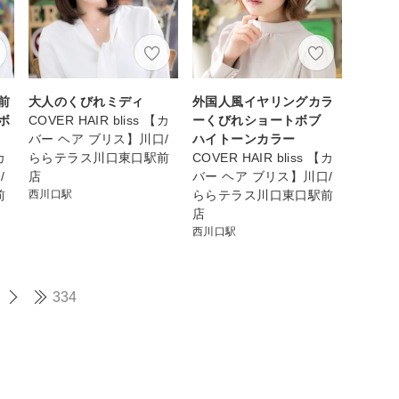
前
大人のくびれミディ
外国人風イヤリングカラ
ボ
COVER HAIR bliss 【カ
ーくびれショートボブ
バー ヘア ブリス】川口/
ハイトーンカラー
カ
ららテラス川口東口駅前
COVER HAIR bliss 【カ
/
店
バー ヘア ブリス】川口/
前
西川口駅
ららテラス川口東口駅前
店
西川口駅
334