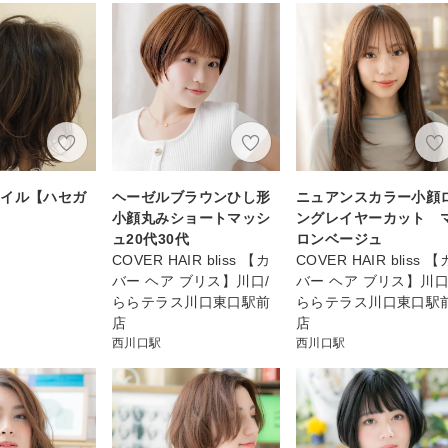
タイル【ハセガ
ヘーゼルブラウンひし形
ニュアンスカラー小顔
小顔丸みショートマッシ
ングレイヤーカット 
ュ20代30代
ロンベージュ
COVER HAIR bliss 【カ
COVER HAIR bliss 【
バー ヘア ブリス】川口/
バー ヘア ブリス】川口
ららテラス川口東口駅前
ららテラス川口東口駅
店
店
西川口駅
西川口駅