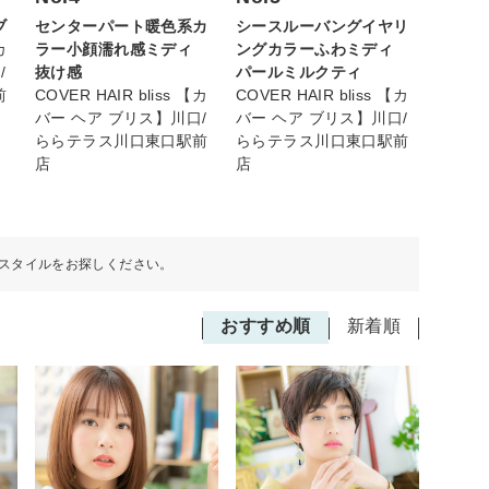
センターパート暖色系カ
シースルーバングイヤリ
ブ
ラー小顔濡れ感ミディ
ングカラーふわミディ
カ
抜け感
パールミルクティ
/
COVER HAIR bliss 【カ
COVER HAIR bliss 【カ
前
バー ヘア ブリス】川口/
バー ヘア ブリス】川口/
ららテラス川口東口駅前
ららテラス川口東口駅前
店
店
スタイルをお探しください。
おすすめ順
新着順