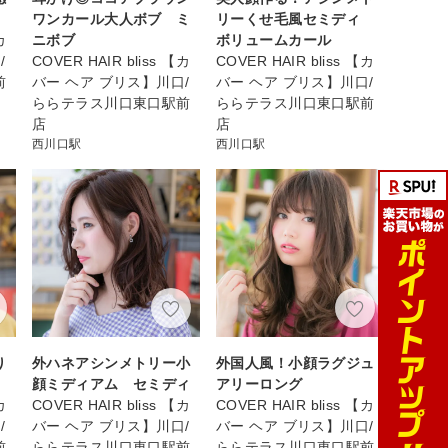
ワンカール大人ボブ ミ
リーくせ毛風セミディ
カ
ニボブ
ボリュームカール
/
COVER HAIR bliss 【カ
COVER HAIR bliss 【カ
前
バー ヘア ブリス】川口/
バー ヘア ブリス】川口/
ららテラス川口東口駅前
ららテラス川口東口駅前
店
店
西川口駅
西川口駅
り
外ハネアシンメトリー小
外国人風！小顔ラグジュ
顔ミディアム セミディ
アリーロング
カ
COVER HAIR bliss 【カ
COVER HAIR bliss 【カ
/
バー ヘア ブリス】川口/
バー ヘア ブリス】川口/
前
ららテラス川口東口駅前
ららテラス川口東口駅前