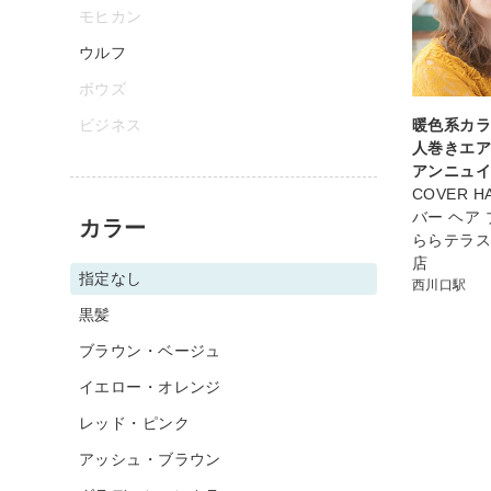
モヒカン
ウルフ
ボウズ
ビジネス
暖色系カ
人巻きエ
アンニュ
COVER HA
バー ヘア
カラー
ららテラ
店
指定なし
西川口駅
黒髪
ブラウン・ベージュ
イエロー・オレンジ
レッド・ピンク
アッシュ・ブラウン