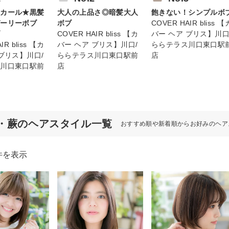
ゅカール★黒髪
大人の上品さ◎暗髪大人
飽きない！シンプルボ
ガーリーボブ
ボブ
COVER HAIR bliss 【
ブ
COVER HAIR bliss 【カ
バー ヘア ブリス】川口
IR bliss 【カ
バー ヘア ブリス】川口/
ららテラス川口東口駅
 ブリス】川口/
ららテラス川口東口駅前
店
ス川口東口駅前
店
・蕨のヘアスタイル一覧
おすすめ順や新着順からお好みのヘア
件を表示