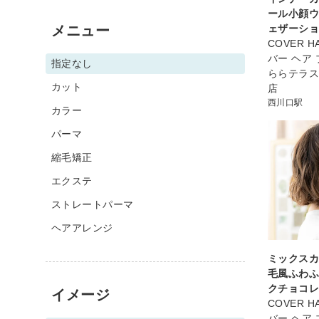
ール小顔
メニュー
ェザーシ
COVER HA
バー ヘア
指定なし
ららテラ
カット
店
西川口駅
カラー
パーマ
縮毛矯正
エクステ
ストレートパーマ
ヘアアレンジ
ミックス
毛風ふわ
クチョコ
イメージ
COVER HA
バー ヘア