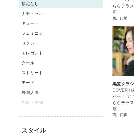
指定なし
ららテラ
店
ナチュラル
西川口駅
キュート
フェミニン
セクシー
エレガント
クール
ストリート
モード
黒髪クラ
COVER HA
外国人風
バー ヘア
和服・着物
ららテラ
店
西川口駅
スタイル