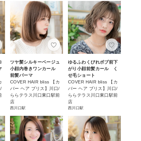
ロ
ツヤ髪シルキーベージュ
ゆるふわくびれボブ前下
マ
小顔内巻きワンカール
がり小顔前髪カール く
前髪パーマ
せ毛ショート
カ
COVER HAIR bliss 【カ
COVER HAIR bliss 【カ
/
バー ヘア ブリス】川口/
バー ヘア ブリス】川口/
前
ららテラス川口東口駅前
ららテラス川口東口駅前
店
店
西川口駅
西川口駅