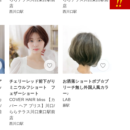
店
店
西川口駅
西川口駅
ア
チェリーレッド前下がり
お洒落ショートボブ☆ブ
ッ
ミニウルフショート フ
リーチ無し外国人風カラ
ェザーショート
ー♪
カ
COVER HAIR bliss 【カ
LAB
/
バー ヘア ブリス】川口/
蕨駅
前
ららテラス川口東口駅前
店
西川口駅