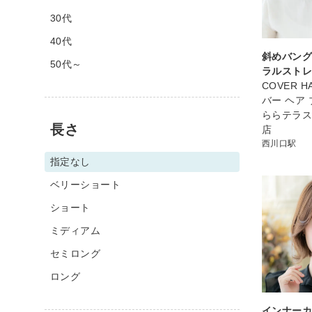
30代
40代
斜めバン
50代～
ラルスト
COVER HA
バー ヘア
ららテラ
長さ
店
西川口駅
指定なし
ベリーショート
ショート
ミディアム
セミロング
ロング
インナー