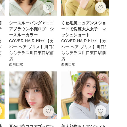
前
シースルーバングｘココ
くせ毛風ニュアンスショ
テ
アブラウン小顔ロブ シ
ートで洗練大人女子 マ
ースルーカラー
ッシュショート
カ
COVER HAIR bliss 【カ
COVER HAIR bliss 【カ
/
バー ヘア ブリス】川口/
バー ヘア ブリス】川口/
前
ららテラス川口東口駅前
ららテラス川口東口駅前
店
店
西川口駅
西川口駅
感
耳かけ◎ココアブラウン
美人顔作る！アシンメト