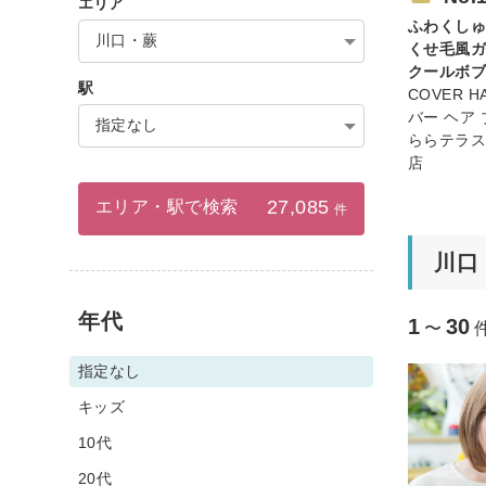
エリア
ふわくし
川口・蕨
くせ毛風
クールボ
駅
COVER HA
バー ヘア
指定なし
ららテラ
店
27,085
エリア・駅で検索
件
川口
年代
1
30
〜
指定なし
キッズ
10代
20代