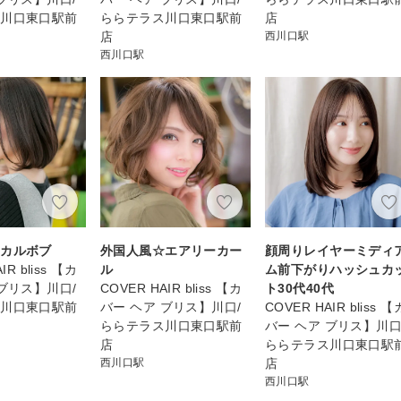
ス川口東口駅前
ららテラス川口東口駅前
店
店
西川口駅
西川口駅
シカルボブ
外国人風☆エアリーカー
顔周りレイヤーミディ
IR bliss 【カ
ル
ム前下がりハッシュカ
 ブリス】川口/
COVER HAIR bliss 【カ
ト30代40代
ス川口東口駅前
バー ヘア ブリス】川口/
COVER HAIR bliss 【
ららテラス川口東口駅前
バー ヘア ブリス】川口
店
ららテラス川口東口駅
西川口駅
店
西川口駅