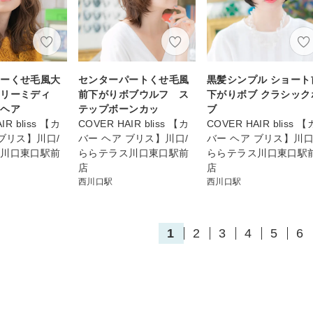
ラーくせ毛風大
センターパートくせ毛風
黒髪シンプル ショート
アリーミディ
前下がりボブウルフ ス
下がりボブ クラシック
イヘア
テップボーンカッ
ブ
IR bliss 【カ
COVER HAIR bliss 【カ
COVER HAIR bliss 【
 ブリス】川口/
バー ヘア ブリス】川口/
バー ヘア ブリス】川口
ス川口東口駅前
ららテラス川口東口駅前
ららテラス川口東口駅
店
店
西川口駅
西川口駅
1
2
3
4
5
6