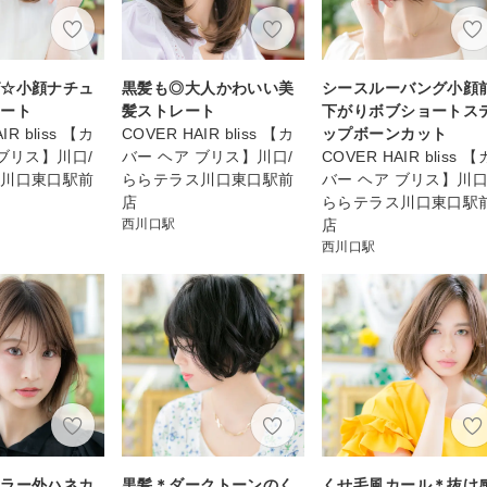
グ☆小顔ナチュ
黒髪も◎大人かわいい美
シースルーバング小顔
レート
髪ストレート
下がりボブショートス
IR bliss 【カ
COVER HAIR bliss 【カ
ップボーンカット
 ブリス】川口/
バー ヘア ブリス】川口/
COVER HAIR bliss 【
ス川口東口駅前
ららテラス川口東口駅前
バー ヘア ブリス】川口
店
ららテラス川口東口駅
西川口駅
店
西川口駅
カラー外ハネカ
黒髪＊ダークトーンのく
くせ毛風カール＊抜け