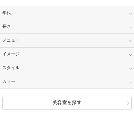
年代
指定なし
長さ
キッズ
10代
20代
指定なし
メニュー
ベリーショート
30代
40代
ショート
ミディアム
指定なし
イメージ
カット
50代～
セミロング
ロング
カラー
パーマ
指定なし
スタイル
ナチュラル
縮毛矯正
エクステ
キュート
フェミニン
指定なし
カラー
ストレート
ストレートパーマ
ヘアアレンジ
セクシー
エレガント
カール
グラデーション
指定なし
黒髪
美容室を探す
クール
ストリート
レイヤー
シャギー
ブラウン・ベージュ
イエロー・オレンジ
モード
外国人風
ボブ
マッシュ
レッド・ピンク
アッシュ・ブラウン
和服・着物
編み込み
サイドアップ
グラデーションカラー