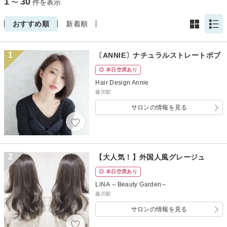
1
30
〜
件を表示
おすすめ順
新着順
1
〔ANNIE〕ナチュラルストレートボブ
◎ 本日空席あり
Hair Design Annie
藤沢駅
サロンの情報を見る
2
【大人気！】外国人風グレージュ
◎ 本日空席あり
LiNA ～Beauty Garden～
藤沢駅
サロンの情報を見る