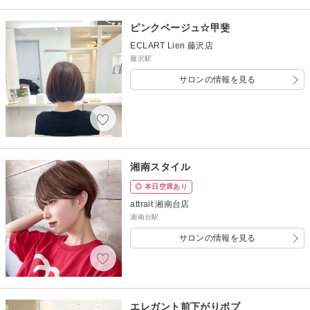
ピンクベージュ☆甲斐
ECLART Lien 藤沢店
藤沢駅
サロンの情報を見る
湘南スタイル
◎ 本日空席あり
attrait 湘南台店
湘南台駅
サロンの情報を見る
エレガント前下がりボブ