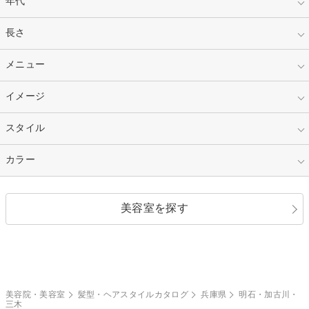
年代
指定なし
長さ
キッズ
10代
20代
指定なし
メニュー
ベリーショート
30代
40代
ショート
ミディアム
指定なし
イメージ
カット
50代～
セミロング
ロング
カラー
パーマ
指定なし
スタイル
ナチュラル
縮毛矯正
エクステ
キュート
フェミニン
指定なし
カラー
ストレート
ストレートパーマ
ヘアアレンジ
セクシー
エレガント
カール
グラデーション
指定なし
黒髪
美容室を探す
クール
ストリート
レイヤー
シャギー
ブラウン・ベージュ
イエロー・オレンジ
モード
外国人風
ボブ
マッシュ
レッド・ピンク
アッシュ・ブラウン
和服・着物
編み込み
サイドアップ
グラデーションカラー
美容院・美容室
髪型・ヘアスタイルカタログ
兵庫県
明石・加古川・
三木
ポニーテール
アップ