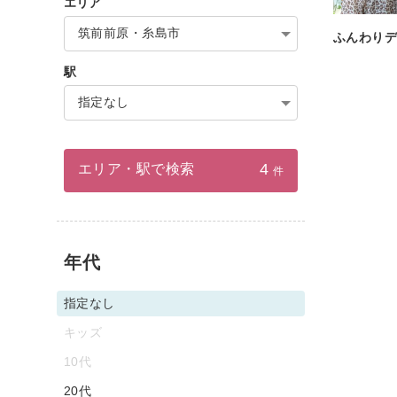
エリア
筑前前原・糸島市
ふんわり
駅
指定なし
4
エリア・駅で検索
件
年代
指定なし
キッズ
10代
20代