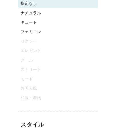
指定なし
ナチュラル
キュート
フェミニン
セクシー
エレガント
クール
ストリート
モード
外国人風
和服・着物
スタイル