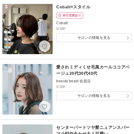
3
Cobalt×スタイル
◎ 本日空席あり
Cobalt
佐賀駅
サロンの情報を見る
愛されミディくせ毛風カールココアベ
ージュ20代30代40代
beauty:beast 佐賀店
佐賀駅
サロンの情報を見る
センターパートツヤ髪ニュアンスパー
マ小顔似合わせ大人可愛い