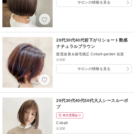
サロンの情報を見る
20代30代40代前下がりショート艶感
ナチュラルブラウン
髪質改善＆縮毛矯正 Cobalt-garden 佐賀
佐賀駅
サロンの情報を見る
20代30代40代50代大人シースルーボ
ブ
◎ 本日空席あり
Cobalt
佐賀駅