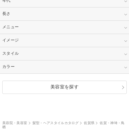
年代
指定なし
長さ
キッズ
10代
20代
指定なし
メニュー
ベリーショート
30代
40代
ショート
ミディアム
指定なし
イメージ
カット
50代～
セミロング
ロング
カラー
パーマ
指定なし
スタイル
ナチュラル
縮毛矯正
エクステ
キュート
フェミニン
指定なし
カラー
ストレート
ストレートパーマ
ヘアアレンジ
セクシー
エレガント
カール
グラデーション
指定なし
黒髪
美容室を探す
クール
ストリート
レイヤー
シャギー
ブラウン・ベージュ
イエロー・オレンジ
モード
外国人風
ボブ
マッシュ
レッド・ピンク
アッシュ・ブラウン
和服・着物
編み込み
サイドアップ
グラデーションカラー
美容院・美容室
髪型・ヘアスタイルカタログ
佐賀県
佐賀・神埼・鳥
栖
ポニーテール
アップ