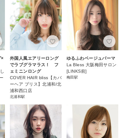
グ×
外国人風エアリーロング
ゆるふわベージュパーマ
でラブグラマラス！ フ
La Bless 大阪梅田サロン
かし
ェミニンロング
[LINKS前]
ー
COVER HAIR bliss【カバ
梅田駅
ーヘア ブリス】北浦和/北
浦和西口店
北浦和駅