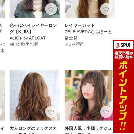
ベ
色っぽハイレイヤーロン
レイヤーカット
プ
グ【K_58】
ZELE AVEDAららぽーと
ALICe by AFLOAT
富士見
カバ
自由が丘(東京)駅
ふじみ野駅
志木
ライ
大人ロングのミックスカ
外国人風！小顔ラグジュ