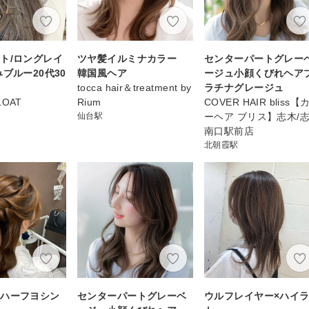
ト/ロングレイ
ツヤ髪イルミナカラー
センターパートグレー
ブルー20代30
韓国風ヘア
ージュ小顔くびれヘア
tocca hair＆treatment by
ラチナグレージュ
FLOAT
Rium
COVER HAIR bliss【
仙台駅
ーヘア ブリス】志木/
南口駅前店
北朝霞駅
イハーフヨシン
センターパートグレーベ
ウルフレイヤー×ハイ