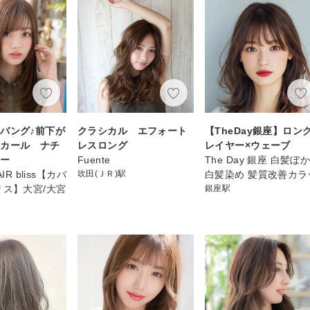
バング♪前下が
クラシカル エフォート
【TheDay銀座】ロン
ンカール ナチ
レスロング
レイヤー×ウェーブ
ラー
Fuente
The Day 銀座 白髪ぼ
IR bliss【カバ
吹田(ＪＲ)駅
白髪染め 髪質改善カラ
リス】大宮/大宮
銀座駅