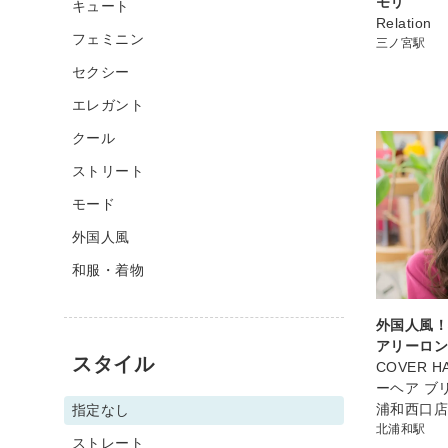
モリ
キュート
Relation
フェミニン
三ノ宮駅
セクシー
エレガント
クール
ストリート
モード
外国人風
和服・着物
外国人風
アリーロ
スタイル
COVER HA
ーヘア ブ
浦和西口
指定なし
北浦和駅
ストレート