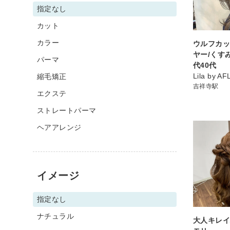
指定なし
カット
カラー
ウルフカッ
ヤー/くすみ
パーマ
代40代
Lila by A
縮毛矯正
吉祥寺駅
エクステ
ストレートパーマ
ヘアアレンジ
イメージ
指定なし
ナチュラル
大人キレ