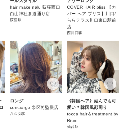
ールスタイル
アリーロング
hair make nalu 荻窪西口
COVER HAIR bliss 【カ
白山神社参道通り店
バー ヘア ブリス】川口/
荻窪駅
ららテラス川口東口駅前
店
西川口駅
ー
ロング
《韓国ヘア》結んでも可
ロ
concierge 泉区将監殿店
愛い＊韓国風顔周り
八乙女駅
tocca hair＆treatment by
Rium
仙台駅