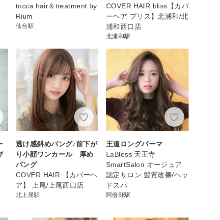
tocca hair＆treatment by
COVER HAIR bliss【カバ
Rium
ーヘア ブリス】北浦和/北
仙台駅
浦和西口店
北浦和駅
ー
透け感斜めバング♪前下が
王道ロングパーマ
び
り小顔ワンカール 厚め
LaBless 天王寺
バング
SmartSalon オージュア
COVER HAIR 【カバーヘ
認定サロン 髪質改善/ヘッ
ア】 上尾/上尾西口店
ドスパ
北上尾駅
阿倍野駅