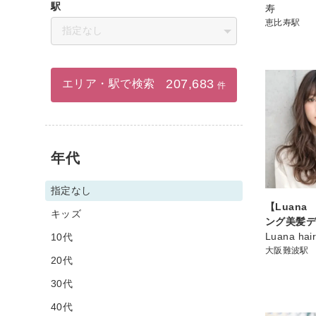
駅
寿
恵比寿駅
指定なし
207,683
エリア・駅で検索
件
年代
指定なし
【Luan
キッズ
ング美髪
Luana hai
10代
大阪難波駅
20代
30代
40代