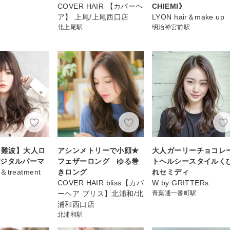
COVER HAIR 【カバーヘ
CHIEMI》
ア】 上尾/上尾西口店
LYON hair＆make up
北上尾駅
明治神宮前駅
a 難波】大人ロ
アシンメトリーで小顔★
大人ガーリーチョコレ
デジタルパーマ
フェザーロング ゆる巻
トヘルシースタイルく
r＆treatment
きロング
れセミディ
COVER HAIR bliss【カバ
W by GRITTERs
ーヘア ブリス】北浦和/北
青葉通一番町駅
浦和西口店
北浦和駅