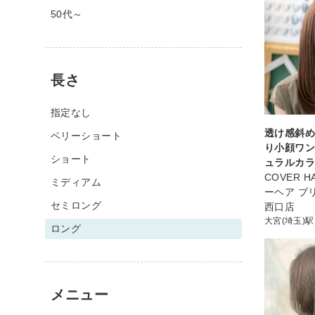
50代～
長さ
指定なし
透け感斜め
ベリーショート
り小顔ワ
ショート
ュラルカ
COVER HA
ミディアム
ーヘア ブ
セミロング
西口店
大宮(埼玉)駅
ロング
メニュー