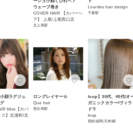
ージュ小顔くびれヘア
ト
ウェーブ巻き
Lourdes hair design
COVER HAIR 【カバーヘ
千葉駅
ア】 上尾/上尾西口店
北上尾駅
！小顔ラグジュ
ロングレイヤー☆
loup】30代、40代/オ
ング
Que hair
ガニックカラー/ヴィラ
IR bliss【カバ
恵比寿駅
ドラ
リス】北浦和/北
loup
店
西鉄福岡(天神)駅