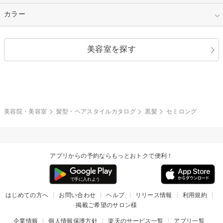
縮毛矯正
エクステ
キュート
フェミニン
指定なし
カラー
ストレート
ストレートパーマ
ヘアアレンジ
セクシー
エレガント
カール
グラデーション
指定なし
黒髪
美容室を探す
クール
ストリート
レイヤー
シャギー
ブラウン・ベージュ
イエロー・オレンジ
モード
外国人風
ボブ
マッシュ
レッド・ピンク
アッシュ・ブラウン
和服・着物
編み込み
サイドアップ
グラデーションカラー
美容院・美容室
髪型・ヘアスタイルカタログ
黒髪
セミロング
ポニーテール
アップ
ツーブロック
モヒカン
アプリからの予約ならもっとおトクで便利！
ウルフ
ボウズ
ビジネス
はじめての方へ
お問い合わせ
ヘルプ
リリース情報
利用規約
掲載ご希望のサロン様
企業情報
個人情報保護方針
楽天のサービス一覧
アプリ一覧