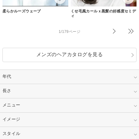
柔らかルーズウェーブ
くせ毛風カールｘ黒髪の好感度セミデ
ィ
1/179ページ
メンズのヘアカタログを見る
年代
指定なし
長さ
キッズ
10代
20代
指定なし
メニュー
ベリーショート
30代
40代
ショート
ミディアム
指定なし
イメージ
カット
50代～
セミロング
ロング
カラー
パーマ
指定なし
スタイル
ナチュラル