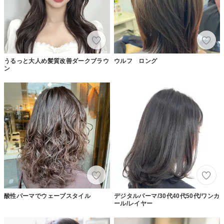
うるっと大人め髪質改善ダークブラウ
ウルフ ロング
ン
酸性パーマでウェーブスタイル
デジタルパーマ/30代40代50代/ワンカ
ール/レイヤー