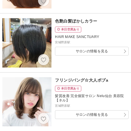
色艶白髪ぼかしカラー
◎ 本日空席あり
HAIR MAKE SANCTUARY
宮城野原駅
サロンの情報を見る
フリンジバング☆大人ボブa
◎ 本日空席あり
髪質改善 完全個室サロン Nelu仙台 美容院
【ネル】
宮城野原駅
サロンの情報を見る