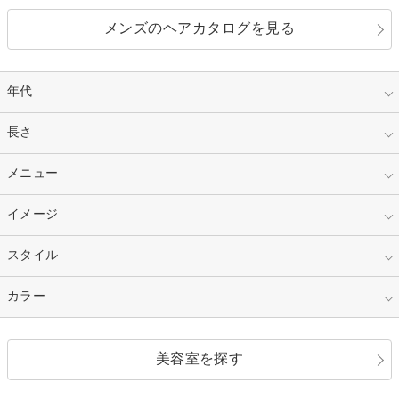
メンズのヘアカタログを見る
年代
指定なし
長さ
キッズ
10代
20代
指定なし
メニュー
ベリーショート
30代
40代
ショート
ミディアム
指定なし
イメージ
カット
50代～
セミロング
ロング
カラー
パーマ
指定なし
スタイル
ナチュラル
縮毛矯正
エクステ
キュート
フェミニン
指定なし
カラー
ストレート
ストレートパーマ
ヘアアレンジ
セクシー
エレガント
カール
グラデーション
指定なし
黒髪
美容室を探す
クール
ストリート
レイヤー
シャギー
ブラウン・ベージュ
イエロー・オレンジ