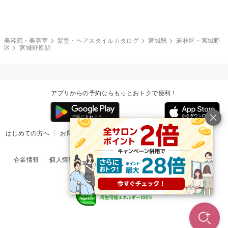
モード
外国人風
ボブ
マッシュ
レッド・ピンク
アッシュ・ブラウン
和服・着物
編み込み
サイドアップ
グラデーションカラー
美容院・美容室
髪型・ヘアスタイルカタログ
宮城県
若林区・宮城野
区
宮城野原駅
ポニーテール
アップ
ツーブロック
モヒカン
アプリからの予約ならもっとおトクで便利！
ウルフ
ボウズ
ビジネス
はじめての方へ
お問い合わせ
ヘルプ
リリース情報
利用規約
掲載ご希望のサロン様
企業情報
個人情報保護方針
楽天のサービス一覧
アプリ一覧
© Rakuten Group, Inc.