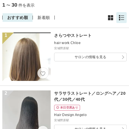
1
30
〜
件を表示
おすすめ順
新着順
1
さらつやストレート
hair work Chloe
宮城野原駅
サロンの情報を見る
2
サラサラストレート／ロングヘア／20
代／30代／40代
◎ 本日空席あり
Hair Design Angelo
宮城野原駅