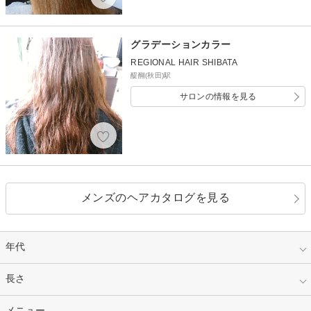
グラデーションカラー
REGIONAL HAIR SHIBATA
醍醐(秋田)駅
サロンの情報を見る
メンズのヘアカタログを見る
年代
指定なし
長さ
キッズ
10代
20代
指定なし
メニュー
ベリーショート