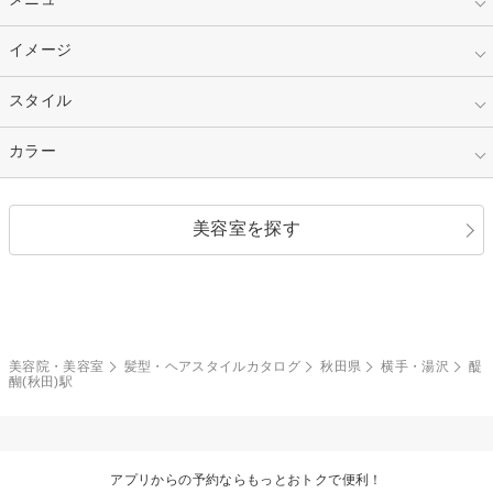
30代
40代
ショート
ミディアム
指定なし
イメージ
カット
50代～
セミロング
ロング
カラー
パーマ
指定なし
スタイル
ナチュラル
縮毛矯正
エクステ
キュート
フェミニン
指定なし
カラー
ストレート
ストレートパーマ
ヘアアレンジ
セクシー
エレガント
カール
グラデーション
指定なし
黒髪
美容室を探す
クール
ストリート
レイヤー
シャギー
ブラウン・ベージュ
イエロー・オレンジ
モード
外国人風
ボブ
マッシュ
レッド・ピンク
アッシュ・ブラウン
和服・着物
編み込み
サイドアップ
グラデーションカラー
美容院・美容室
髪型・ヘアスタイルカタログ
秋田県
横手・湯沢
醍
醐(秋田)駅
ポニーテール
アップ
ツーブロック
モヒカン
アプリからの予約ならもっとおトクで便利！
ウルフ
ボウズ