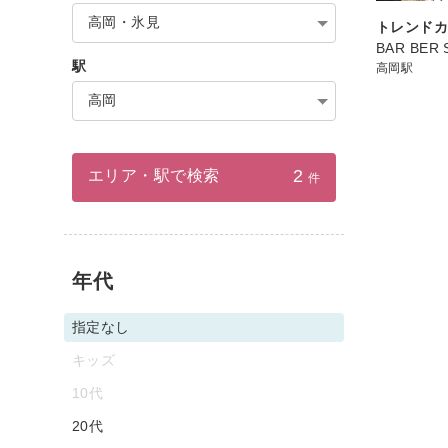
高岡・氷見
トレンド
BAR BER 
駅
高岡駅
高岡
2
エリア・駅で検索
件
年代
指定なし
キッズ
10代
20代