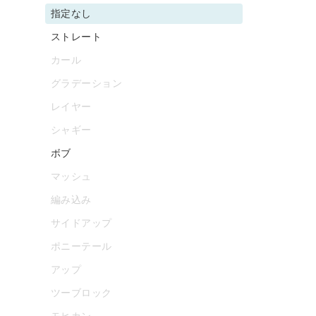
指定なし
ストレート
カール
グラデーション
レイヤー
シャギー
ボブ
マッシュ
編み込み
サイドアップ
ポニーテール
アップ
ツーブロック
モヒカン