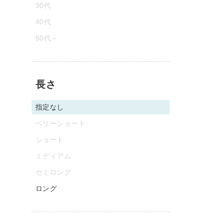
30代
40代
50代～
長さ
指定なし
ベリーショート
ショート
ミディアム
セミロング
ロング