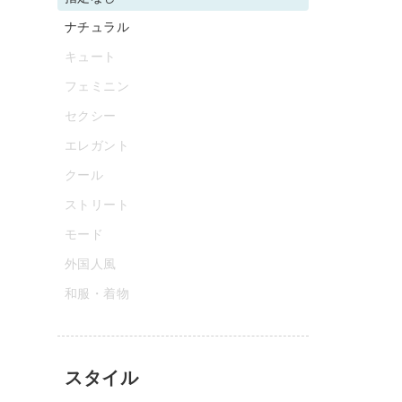
ナチュラル
キュート
フェミニン
セクシー
エレガント
クール
ストリート
モード
外国人風
和服・着物
スタイル