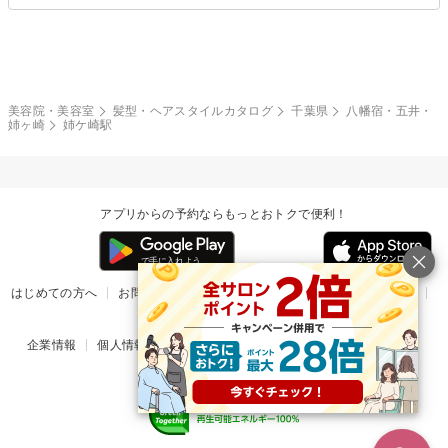
ブラウン・ベージュ
イエロー・オレンジ
モード
外国人風
ボブ
マッシュ
レッド・ピンク
アッシュ・ブラウン
和服・着物
編み込み
サイドアップ
グラデーションカラー
美容院・美容室
髪型・ヘアスタイルカタログ
千葉県
八幡宿・五井・
姉ヶ崎
姉ケ崎駅
ポニーテール
アップ
ツーブロック
モヒカン
アプリからの予約ならもっとおトクで便利！
ウルフ
ボウズ
ビジネス
はじめての方へ
お問い合わせ
ヘルプ
リリース情報
利用規約
掲載ご希望のサロン様
企業情報
個人情報保護方針
楽天のサービス一覧
アプリ一覧
© Rakuten Group, Inc.