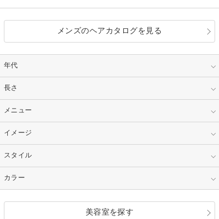
メンズのヘアカタログを見る
年代
指定なし
長さ
キッズ
10代
20代
指定なし
メニュー
ベリーショート
30代
40代
ショート
ミディアム
指定なし
イメージ
カット
50代～
セミロング
ロング
カラー
パーマ
指定なし
スタイル
ナチュラル
縮毛矯正
エクステ
キュート
フェミニン
指定なし
カラー
ストレート
ストレートパーマ
ヘアアレンジ
セクシー
エレガント
カール
グラデーション
指定なし
黒髪
美容室を探す
クール
ストリート
レイヤー
シャギー