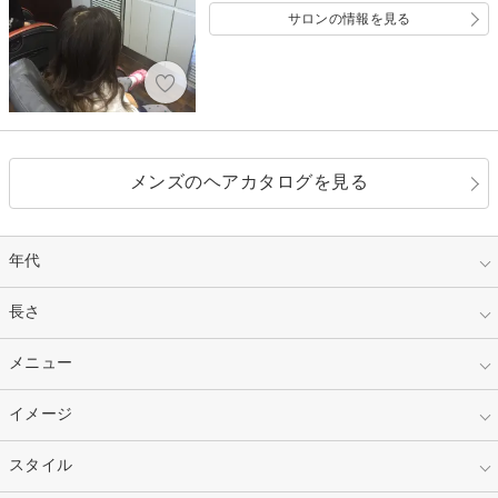
サロンの情報を見る
メンズのヘアカタログを見る
年代
指定なし
長さ
キッズ
10代
20代
指定なし
メニュー
ベリーショート
30代
40代
ショート
ミディアム
指定なし
イメージ
カット
50代～
セミロング
ロング
カラー
パーマ
指定なし
スタイル
ナチュラル