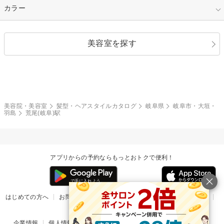
縮毛矯正
エクステ
キュート
フェミニン
指定なし
カラー
ストレート
ストレートパーマ
ヘアアレンジ
セクシー
エレガント
カール
グラデーション
指定なし
黒髪
美容室を探す
クール
ストリート
レイヤー
シャギー
ブラウン・ベージュ
イエロー・オレンジ
モード
外国人風
ボブ
マッシュ
レッド・ピンク
アッシュ・ブラウン
和服・着物
編み込み
サイドアップ
グラデーションカラー
美容院・美容室
髪型・ヘアスタイルカタログ
岐阜県
岐阜市・大垣・
羽島
荒尾(岐阜)駅
ポニーテール
アップ
ツーブロック
モヒカン
アプリからの予約ならもっとおトクで便利！
ウルフ
ボウズ
ビジネス
はじめての方へ
お問い合わせ
ヘルプ
リリース情報
利用規約
掲載ご希望のサロン様
企業情報
個人情報保護方針
楽天のサービス一覧
アプリ一覧