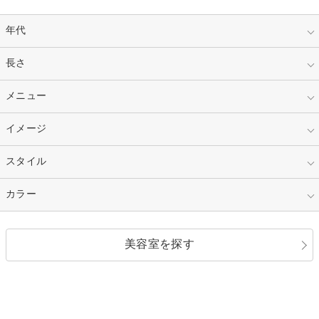
年代
指定なし
長さ
キッズ
10代
20代
指定なし
メニュー
ベリーショート
30代
40代
ショート
ミディアム
指定なし
イメージ
カット
50代～
セミロング
ロング
カラー
パーマ
指定なし
スタイル
ナチュラル
縮毛矯正
エクステ
キュート
フェミニン
指定なし
カラー
ストレート
ストレートパーマ
ヘアアレンジ
セクシー
エレガント
カール
グラデーション
指定なし
黒髪
美容室を探す
クール
ストリート
レイヤー
シャギー
ブラウン・ベージュ
イエロー・オレンジ
モード
外国人風
ボブ
マッシュ
レッド・ピンク
アッシュ・ブラウン
和服・着物
編み込み
サイドアップ
グラデーションカラー