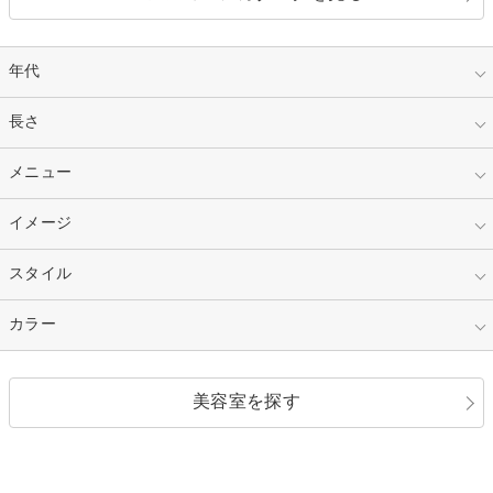
年代
指定なし
長さ
キッズ
10代
20代
指定なし
メニュー
ベリーショート
30代
40代
ショート
ミディアム
指定なし
イメージ
カット
50代～
セミロング
ロング
カラー
パーマ
指定なし
スタイル
ナチュラル
縮毛矯正
エクステ
キュート
フェミニン
指定なし
カラー
ストレート
ストレートパーマ
ヘアアレンジ
セクシー
エレガント
カール
グラデーション
指定なし
黒髪
美容室を探す
クール
ストリート
レイヤー
シャギー
ブラウン・ベージュ
イエロー・オレンジ
モード
外国人風
ボブ
マッシュ
レッド・ピンク
アッシュ・ブラウン