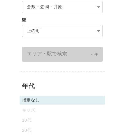
倉敷・笠岡・井原
駅
上の町
-
エリア・駅で検索
件
年代
指定なし
キッズ
10代
20代