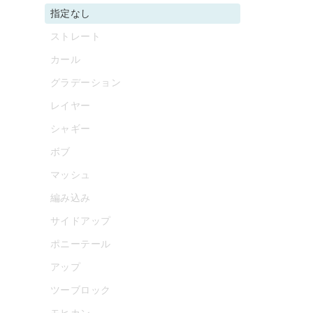
指定なし
ストレート
カール
グラデーション
レイヤー
シャギー
ボブ
マッシュ
編み込み
サイドアップ
ポニーテール
アップ
ツーブロック
モヒカン