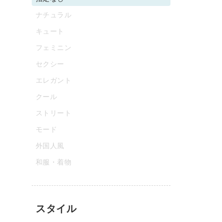
ナチュラル
キュート
フェミニン
セクシー
エレガント
クール
ストリート
モード
外国人風
和服・着物
スタイル