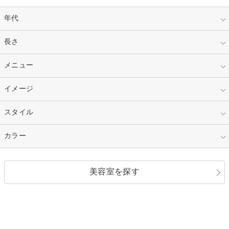
年代
指定なし
長さ
キッズ
10代
20代
指定なし
メニュー
ベリーショート
30代
40代
ショート
ミディアム
指定なし
イメージ
カット
50代～
セミロング
ロング
カラー
パーマ
指定なし
スタイル
ナチュラル
縮毛矯正
エクステ
キュート
フェミニン
指定なし
カラー
ストレート
ストレートパーマ
ヘアアレンジ
セクシー
エレガント
カール
グラデーション
指定なし
黒髪
美容室を探す
クール
ストリート
レイヤー
シャギー
ブラウン・ベージュ
イエロー・オレンジ
モード
外国人風
ボブ
マッシュ
レッド・ピンク
アッシュ・ブラウン
和服・着物
編み込み
サイドアップ
グラデーションカラー