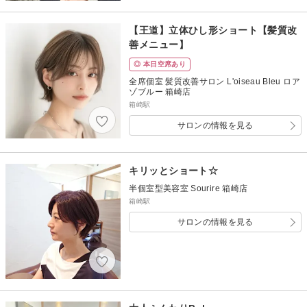
【王道】立体ひし形ショート【髪質改
善メニュー】
◎ 本日空席あり
全席個室 髪質改善サロン L'oiseau Bleu ロア
ゾブルー 箱崎店
箱崎駅
サロンの情報を見る
キリッとショート☆
半個室型美容室 Sourire 箱崎店
箱崎駅
サロンの情報を見る