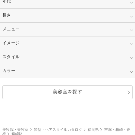
年代
指定なし
長さ
キッズ
10代
20代
指定なし
メニュー
ベリーショート
30代
40代
ショート
ミディアム
指定なし
イメージ
カット
50代～
セミロング
ロング
カラー
パーマ
指定なし
スタイル
ナチュラル
縮毛矯正
エクステ
キュート
フェミニン
指定なし
カラー
ストレート
ストレートパーマ
ヘアアレンジ
セクシー
エレガント
カール
グラデーション
指定なし
黒髪
美容室を探す
クール
ストリート
レイヤー
シャギー
ブラウン・ベージュ
イエロー・オレンジ
モード
外国人風
ボブ
マッシュ
レッド・ピンク
アッシュ・ブラウン
和服・着物
編み込み
サイドアップ
グラデーションカラー
美容院・美容室
髪型・ヘアスタイルカタログ
福岡県
吉塚・箱崎・香
椎
箱崎駅