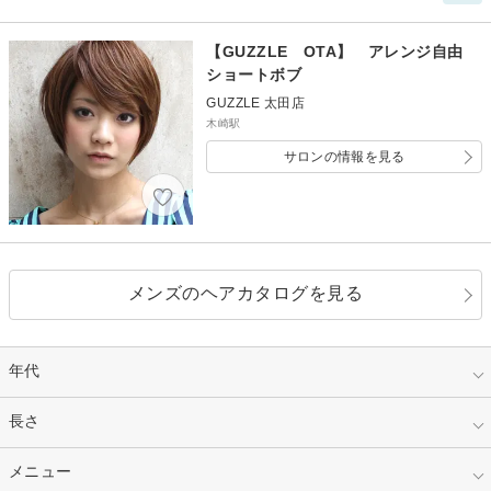
【GUZZLE OTA】 アレンジ自由
ショートボブ
GUZZLE 太田店
木崎駅
サロンの情報を見る
メンズのヘアカタログを見る
年代
指定なし
長さ
キッズ
10代
20代
指定なし
メニュー
ベリーショート