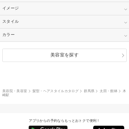
30代
40代
ショート
ミディアム
指定なし
イメージ
カット
50代～
セミロング
ロング
カラー
パーマ
指定なし
スタイル
ナチュラル
縮毛矯正
エクステ
キュート
フェミニン
指定なし
カラー
ストレート
ストレートパーマ
ヘアアレンジ
セクシー
エレガント
カール
グラデーション
指定なし
黒髪
美容室を探す
クール
ストリート
レイヤー
シャギー
ブラウン・ベージュ
イエロー・オレンジ
モード
外国人風
ボブ
マッシュ
レッド・ピンク
アッシュ・ブラウン
和服・着物
編み込み
サイドアップ
グラデーションカラー
美容院・美容室
髪型・ヘアスタイルカタログ
群馬県
太田・館林
木
崎駅
ポニーテール
アップ
ツーブロック
モヒカン
アプリからの予約ならもっとおトクで便利！
ウルフ
ボウズ