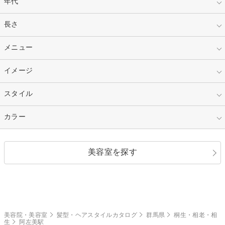
年代
指定なし
長さ
キッズ
10代
20代
指定なし
メニュー
ベリーショート
30代
40代
ショート
ミディアム
指定なし
イメージ
カット
50代～
セミロング
ロング
カラー
パーマ
指定なし
スタイル
ナチュラル
縮毛矯正
エクステ
キュート
フェミニン
指定なし
カラー
ストレート
ストレートパーマ
ヘアアレンジ
セクシー
エレガント
カール
グラデーション
指定なし
黒髪
美容室を探す
クール
ストリート
レイヤー
シャギー
ブラウン・ベージュ
イエロー・オレンジ
モード
外国人風
ボブ
マッシュ
レッド・ピンク
アッシュ・ブラウン
和服・着物
編み込み
サイドアップ
グラデーションカラー
美容院・美容室
髪型・ヘアスタイルカタログ
群馬県
桐生・相老・相
生
阿左美駅
ポニーテール
アップ