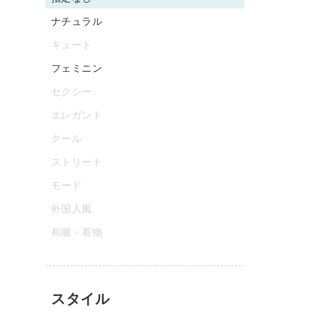
ナチュラル
キュート
フェミニン
セクシー
エレガント
クール
ストリート
モード
外国人風
和服・着物
スタイル