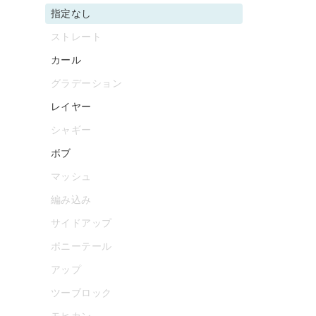
指定なし
ストレート
カール
グラデーション
レイヤー
シャギー
ボブ
マッシュ
編み込み
サイドアップ
ポニーテール
アップ
ツーブロック
モヒカン