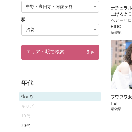
中野・高円寺・阿佐ヶ谷
ナチュラ
上げるク
駅
ヘアーサ
HIRO
沼袋
沼袋駅
6
エリア・駅で検索
件
年代
指定なし
フワフワ
Hal
キッズ
沼袋駅
10代
20代