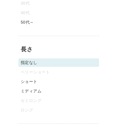
30代
40代
50代～
長さ
指定なし
ベリーショート
ショート
ミディアム
セミロング
ロング