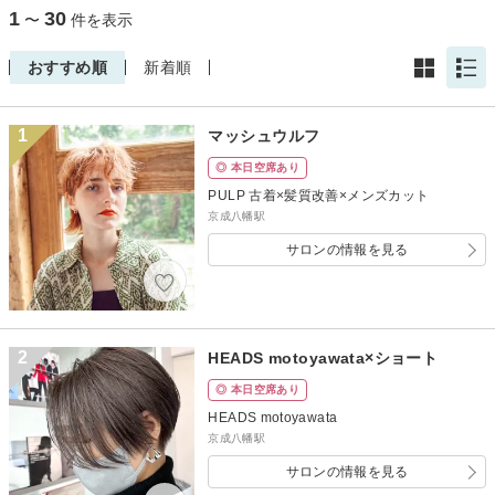
1
30
〜
件を表示
おすすめ順
新着順
1
マッシュウルフ
◎ 本日空席あり
PULP 古着×髪質改善×メンズカット
京成八幡駅
サロンの情報を見る
2
HEADS motoyawata×ショート
◎ 本日空席あり
HEADS motoyawata
京成八幡駅
サロンの情報を見る