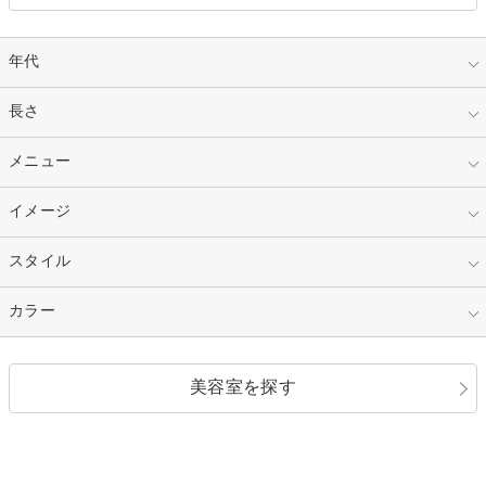
年代
指定なし
長さ
キッズ
10代
20代
指定なし
メニュー
ベリーショート
30代
40代
ショート
ミディアム
指定なし
イメージ
カット
50代～
セミロング
ロング
カラー
パーマ
指定なし
スタイル
ナチュラル
縮毛矯正
エクステ
キュート
フェミニン
指定なし
カラー
ストレート
ストレートパーマ
ヘアアレンジ
セクシー
エレガント
カール
グラデーション
指定なし
黒髪
美容室を探す
クール
ストリート
レイヤー
シャギー
ブラウン・ベージュ
イエロー・オレンジ
モード
外国人風
ボブ
マッシュ
レッド・ピンク
アッシュ・ブラウン