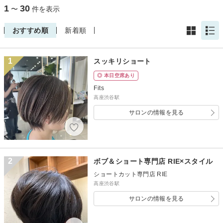
1
30
〜
件を表示
おすすめ順
新着順
1
スッキリショート
◎ 本日空席あり
Fits
高座渋谷駅
サロンの情報を見る
2
ボブ＆ショート専門店 RIE×スタイル
ショートカット専門店 RIE
高座渋谷駅
サロンの情報を見る