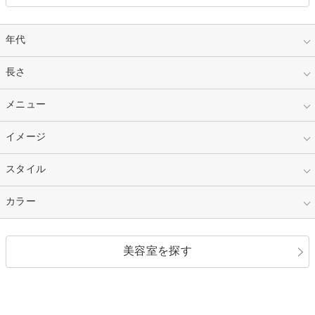
年代
指定なし
長さ
キッズ
10代
20代
指定なし
メニュー
ベリーショート
30代
40代
ショート
ミディアム
指定なし
イメージ
カット
50代～
セミロング
ロング
カラー
パーマ
指定なし
スタイル
ナチュラル
縮毛矯正
エクステ
キュート
フェミニン
指定なし
カラー
ストレート
ストレートパーマ
ヘアアレンジ
セクシー
エレガント
カール
グラデーション
指定なし
黒髪
美容室を探す
クール
ストリート
レイヤー
シャギー
ブラウン・ベージュ
イエロー・オレンジ
モード
外国人風
ボブ
マッシュ
レッド・ピンク
アッシュ・ブラウン