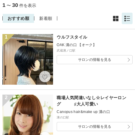
1
30
〜
件を表示
おすすめ順
新着順
1
ウルフスタイル
OAK 溝の口 【オーク】
武蔵溝ノ口駅
サロンの情報を見る
2
職場人気間違いなし☆レイヤーロン
グ ♯大人可愛い
Canopus hair&make up 溝の口
溝の口駅
サロンの情報を見る