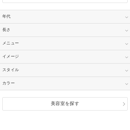
年代
指定なし
長さ
キッズ
10代
20代
指定なし
メニュー
ベリーショート
30代
40代
ショート
ミディアム
指定なし
イメージ
カット
50代～
セミロング
ロング
カラー
パーマ
指定なし
スタイル
ナチュラル
縮毛矯正
エクステ
キュート
フェミニン
指定なし
カラー
ストレート
ストレートパーマ
ヘアアレンジ
セクシー
エレガント
カール
グラデーション
指定なし
黒髪
美容室を探す
クール
ストリート
レイヤー
シャギー
ブラウン・ベージュ
イエロー・オレンジ
モード
外国人風
ボブ
マッシュ
レッド・ピンク
アッシュ・ブラウン