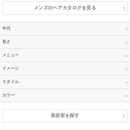
メンズのヘアカタログを見る
年代
指定なし
長さ
キッズ
10代
20代
指定なし
メニュー
ベリーショート
30代
40代
ショート
ミディアム
指定なし
イメージ
カット
50代～
セミロング
ロング
カラー
パーマ
指定なし
スタイル
ナチュラル
縮毛矯正
エクステ
キュート
フェミニン
指定なし
カラー
ストレート
ストレートパーマ
ヘアアレンジ
セクシー
エレガント
カール
グラデーション
指定なし
黒髪
美容室を探す
クール
ストリート
レイヤー
シャギー
ブラウン・ベージュ
イエロー・オレンジ