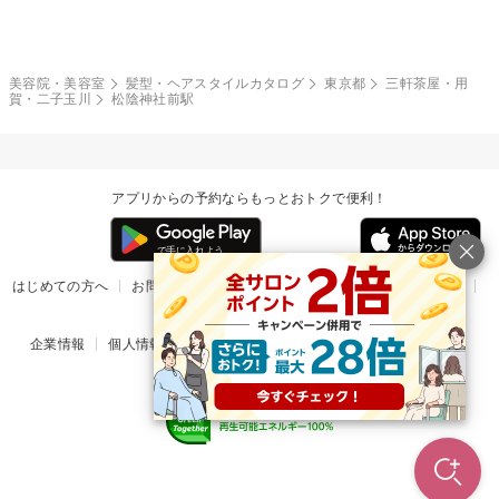
モード
外国人風
ボブ
マッシュ
レッド・ピンク
アッシュ・ブラウン
和服・着物
編み込み
サイドアップ
グラデーションカラー
美容院・美容室
髪型・ヘアスタイルカタログ
東京都
三軒茶屋・用
賀・二子玉川
松陰神社前駅
ポニーテール
アップ
ツーブロック
モヒカン
アプリからの予約ならもっとおトクで便利！
ウルフ
ボウズ
ビジネス
はじめての方へ
お問い合わせ
ヘルプ
リリース情報
利用規約
掲載ご希望のサロン様
企業情報
個人情報保護方針
楽天のサービス一覧
アプリ一覧
© Rakuten Group, Inc.