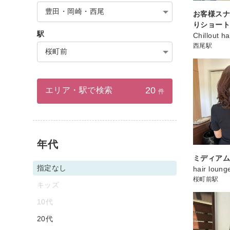
豊田・岡崎・西尾
お客様ス
りショー
駅
Chillout h
西尾駅
桜町前
20
エリア・駅で検索
件
年代
ミディア
指定なし
hair loung
桜町前駅
キッズ
10代
20代