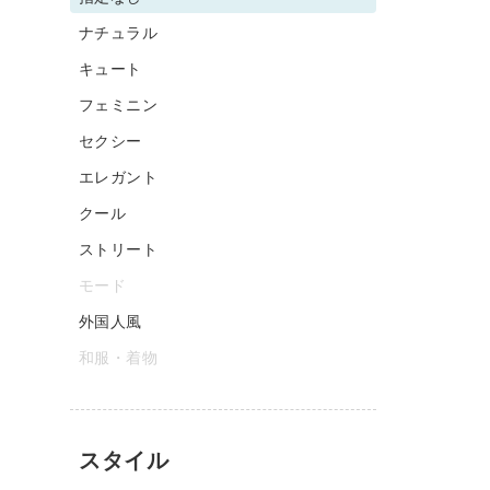
ナチュラル
キュート
フェミニン
セクシー
エレガント
クール
ストリート
モード
外国人風
和服・着物
スタイル