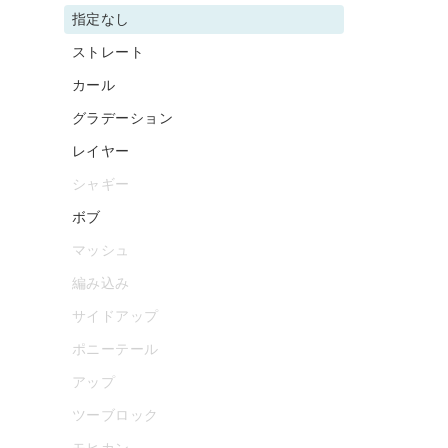
指定なし
ストレート
カール
グラデーション
レイヤー
シャギー
ボブ
マッシュ
編み込み
サイドアップ
ポニーテール
アップ
ツーブロック
モヒカン