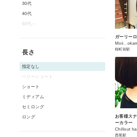
30代
40代
50代～
ガーリー
Moii...oka
桜町前駅
長さ
指定なし
ベリーショート
ショート
ミディアム
セミロング
お客様ス
ロング
ーカラー
Chillout h
西尾駅