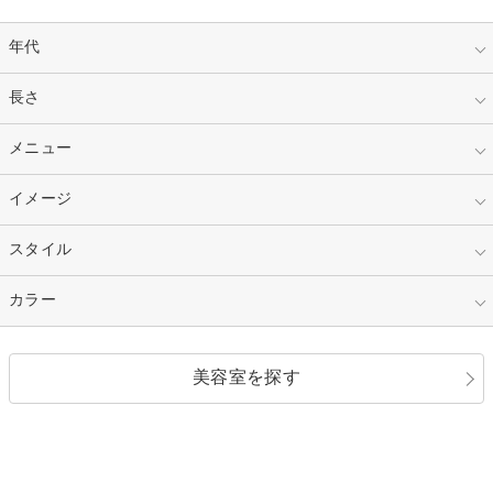
年代
指定なし
長さ
キッズ
10代
20代
指定なし
メニュー
ベリーショート
30代
40代
ショート
ミディアム
指定なし
イメージ
カット
50代～
セミロング
ロング
カラー
パーマ
指定なし
スタイル
ナチュラル
縮毛矯正
エクステ
キュート
フェミニン
指定なし
カラー
ストレート
ストレートパーマ
ヘアアレンジ
セクシー
エレガント
カール
グラデーション
指定なし
黒髪
美容室を探す
クール
ストリート
レイヤー
シャギー
ブラウン・ベージュ
イエロー・オレンジ
モード
外国人風
ボブ
マッシュ
レッド・ピンク
アッシュ・ブラウン
和服・着物
編み込み
サイドアップ
グラデーションカラー