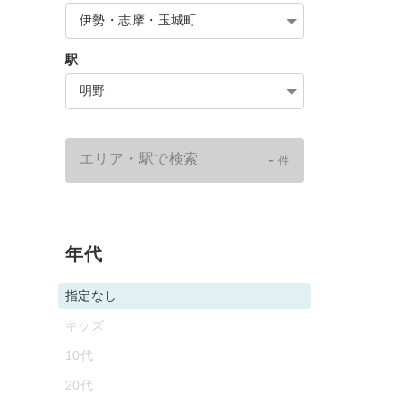
伊勢・志摩・玉城町
駅
明野
-
エリア・駅で検索
件
年代
指定なし
キッズ
10代
20代