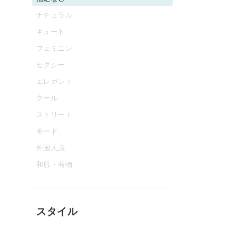
ナチュラル
キュート
フェミニン
セクシー
エレガント
クール
ストリート
モード
外国人風
和服・着物
スタイル