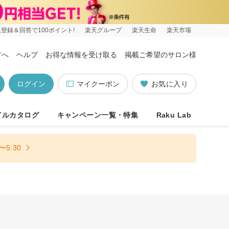
登録＆回答で100ポイント!
楽天グループ
楽天生命
楽天市場
方へ
ヘルプ
お得な情報を受け取る
掲載ご希望のサロン様
ログイン
マイクーポン
お気に入り
イルカタログ
キャンペーン一覧・特集
Raku Lab
5:30