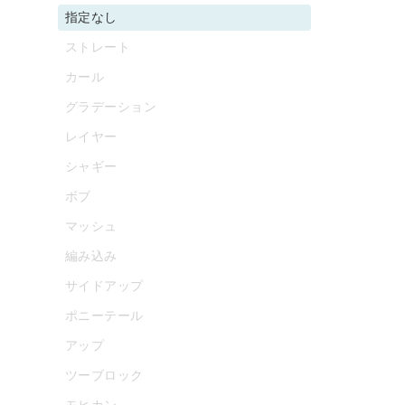
指定なし
ストレート
カール
グラデーション
レイヤー
シャギー
ボブ
マッシュ
編み込み
サイドアップ
ポニーテール
アップ
ツーブロック
モヒカン