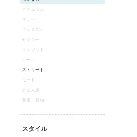
ナチュラル
キュート
フェミニン
セクシー
エレガント
クール
ストリート
モード
外国人風
和服・着物
スタイル