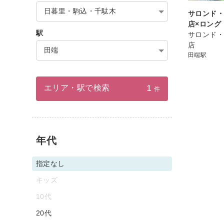
日暮里・駒込・千駄木
サロンド・
店×ロング
駅
サロンド・
店
田端
田端駅
1
エリア・駅で検索
件
年代
指定なし
キッズ
10代
20代