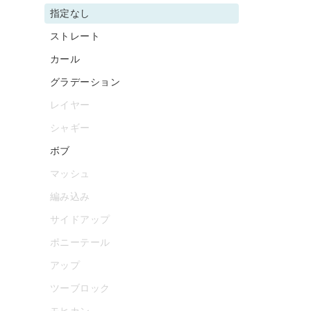
指定なし
ストレート
カール
グラデーション
レイヤー
シャギー
ボブ
マッシュ
編み込み
サイドアップ
ポニーテール
アップ
ツーブロック
モヒカン