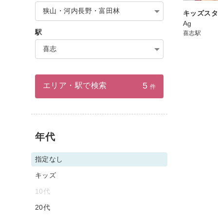
狭山・河内長野・富田林
キッズス
Ag
駅
喜志駅
喜志
5
エリア・駅で検索
件
年代
指定なし
キッズ
10代
20代