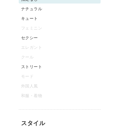
ナチュラル
キュート
フェミニン
セクシー
エレガント
クール
ストリート
モード
外国人風
和服・着物
スタイル