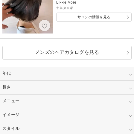
Likkle More
十条(東京)駅
サロンの情報を見る
メンズのヘアカタログを見る
年代
指定なし
長さ
キッズ
10代
20代
指定なし
メニュー
ベリーショート
30代
40代
ショート
ミディアム
指定なし
イメージ
カット
50代～
セミロング
ロング
カラー
パーマ
指定なし
スタイル
ナチュラル