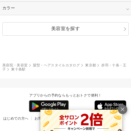
縮毛矯正
エクステ
キュート
フェミニン
指定なし
カラー
ストレート
ストレートパーマ
ヘアアレンジ
セクシー
エレガント
カール
グラデーション
指定なし
黒髪
美容室を探す
クール
ストリート
レイヤー
シャギー
ブラウン・ベージュ
イエロー・オレンジ
モード
外国人風
ボブ
マッシュ
レッド・ピンク
アッシュ・ブラウン
和服・着物
編み込み
サイドアップ
グラデーションカラー
美容院・美容室
髪型・ヘアスタイルカタログ
東京都
赤羽・十条・王
子
東十条駅
ポニーテール
アップ
ツーブロック
モヒカン
アプリからの予約ならもっとおトクで便利！
ウルフ
ボウズ
ビジネス
はじめての方へ
お問い合わせ
ヘルプ
リリース情報
利用規約
掲載ご希望のサロン様