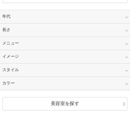
年代
指定なし
長さ
キッズ
10代
20代
指定なし
メニュー
ベリーショート
30代
40代
ショート
ミディアム
指定なし
イメージ
カット
50代～
セミロング
ロング
カラー
パーマ
指定なし
スタイル
ナチュラル
縮毛矯正
エクステ
キュート
フェミニン
指定なし
カラー
ストレート
ストレートパーマ
ヘアアレンジ
セクシー
エレガント
カール
グラデーション
指定なし
黒髪
美容室を探す
クール
ストリート
レイヤー
シャギー
ブラウン・ベージュ
イエロー・オレンジ
モード
外国人風
ボブ
マッシュ
レッド・ピンク
アッシュ・ブラウン