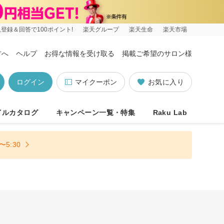
登録＆回答で100ポイント!
楽天グループ
楽天生命
楽天市場
方へ
ヘルプ
お得な情報を受け取る
掲載ご希望のサロン様
ログイン
マイクーポン
お気に入り
イルカタログ
キャンペーン一覧・特集
Raku Lab
5:30