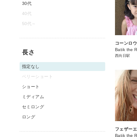
30代
40代
50代～
コーンロ
Batik the
長さ
西向日駅
指定なし
ベリーショート
ショート
ミディアム
セミロング
ロング
フェザー
Batik the