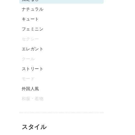
ナチュラル
キュート
フェミニン
セクシー
エレガント
クール
ストリート
モード
外国人風
和服・着物
スタイル