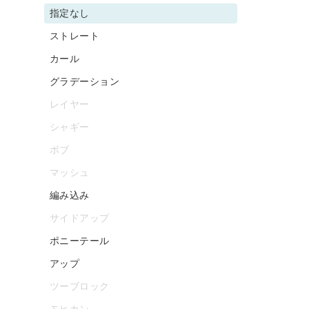
指定なし
ストレート
カール
グラデーション
レイヤー
シャギー
ボブ
マッシュ
編み込み
サイドアップ
ポニーテール
アップ
ツーブロック
モヒカン