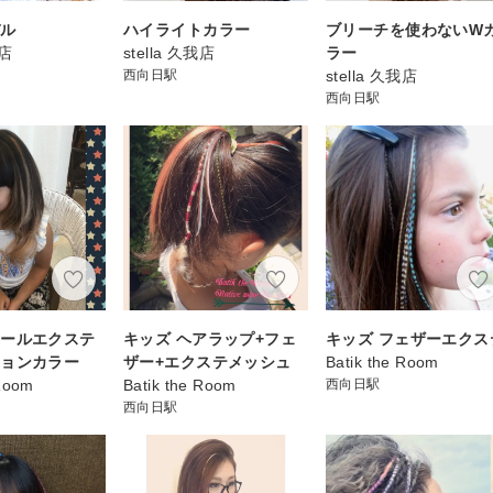
デル
ハイライトカラー
ブリーチを使わないW
我店
stella 久我店
ラー
西向日駅
stella 久我店
西向日駅
シールエクステ
キッズ ヘアラップ+フェ
キッズ フェザーエクス
ションカラー
ザー+エクステメッシュ
Batik the Room
 Room
Batik the Room
西向日駅
西向日駅