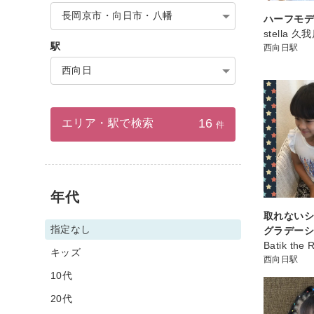
長岡京市・向日市・八幡
ハーフモ
stella 久
駅
西向日駅
西向日
16
エリア・駅で検索
件
年代
取れない
指定なし
グラデー
Batik the
キッズ
西向日駅
10代
20代