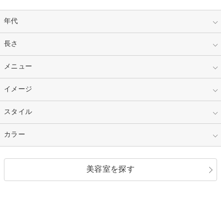
年代
指定なし
長さ
キッズ
10代
20代
指定なし
メニュー
ベリーショート
30代
40代
ショート
ミディアム
指定なし
イメージ
カット
50代～
セミロング
ロング
カラー
パーマ
指定なし
スタイル
ナチュラル
縮毛矯正
エクステ
キュート
フェミニン
指定なし
カラー
ストレート
ストレートパーマ
ヘアアレンジ
セクシー
エレガント
カール
グラデーション
指定なし
黒髪
美容室を探す
クール
ストリート
レイヤー
シャギー
ブラウン・ベージュ
イエロー・オレンジ
モード
外国人風
ボブ
マッシュ
レッド・ピンク
アッシュ・ブラウン
和服・着物
編み込み
サイドアップ
グラデーションカラー