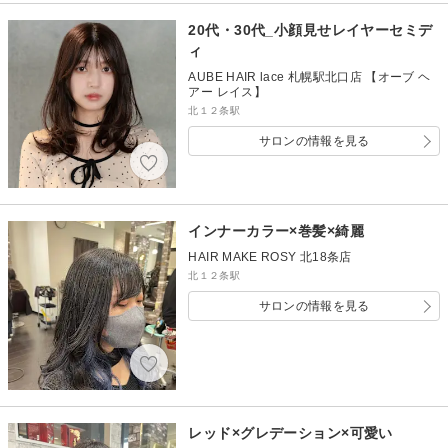
20代・30代_小顔見せレイヤーセミデ
ィ
AUBE HAIR lace 札幌駅北口店 【オーブ ヘ
アー レイス】
北１２条駅
サロンの情報を見る
インナーカラー×巻髪×綺麗
HAIR MAKE ROSY 北18条店
北１２条駅
サロンの情報を見る
レッド×グレデーション×可愛い