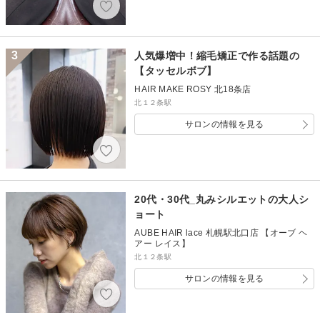
3
人気爆増中！縮毛矯正で作る話題の
【タッセルボブ】
HAIR MAKE ROSY 北18条店
北１２条駅
サロンの情報を見る
20代・30代_丸みシルエットの大人シ
ョート
AUBE HAIR lace 札幌駅北口店 【オーブ ヘ
アー レイス】
北１２条駅
サロンの情報を見る