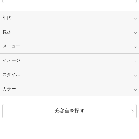
年代
指定なし
長さ
キッズ
10代
20代
指定なし
メニュー
ベリーショート
30代
40代
ショート
ミディアム
指定なし
イメージ
カット
50代～
セミロング
ロング
カラー
パーマ
指定なし
スタイル
ナチュラル
縮毛矯正
エクステ
キュート
フェミニン
指定なし
カラー
ストレート
ストレートパーマ
ヘアアレンジ
セクシー
エレガント
カール
グラデーション
指定なし
黒髪
美容室を探す
クール
ストリート
レイヤー
シャギー
ブラウン・ベージュ
イエロー・オレンジ
モード
外国人風
ボブ
マッシュ
レッド・ピンク
アッシュ・ブラウン