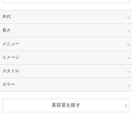
年代
指定なし
長さ
キッズ
10代
20代
指定なし
メニュー
ベリーショート
30代
40代
ショート
ミディアム
指定なし
イメージ
カット
50代～
セミロング
ロング
カラー
パーマ
指定なし
スタイル
ナチュラル
縮毛矯正
エクステ
キュート
フェミニン
指定なし
カラー
ストレート
ストレートパーマ
ヘアアレンジ
セクシー
エレガント
カール
グラデーション
指定なし
黒髪
美容室を探す
クール
ストリート
レイヤー
シャギー
ブラウン・ベージュ
イエロー・オレンジ
モード
外国人風
ボブ
マッシュ
レッド・ピンク
アッシュ・ブラウン