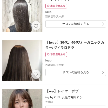
◎ 本日空席あり
loup
西鉄福岡(天神)駅
サロンの情報を見る
【loup】30代、40代/オーガニックカ
ラー/ヴィラロドラ
◎ 本日空席あり
loup
西鉄福岡(天神)駅
サロンの情報を見る
【ivy】レイヤーボブ
ivy by CIEL 女性専用サロン
天神駅