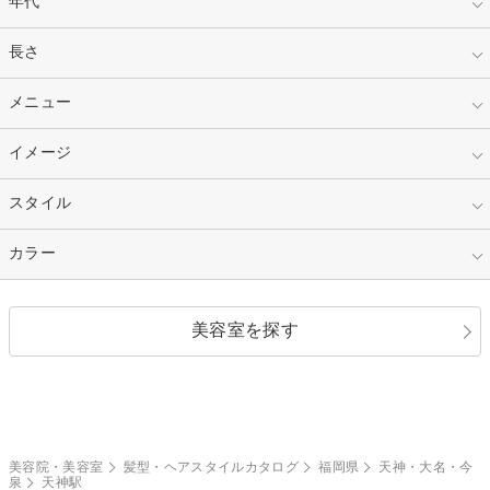
年代
指定なし
長さ
キッズ
10代
20代
指定なし
メニュー
ベリーショート
30代
40代
ショート
ミディアム
指定なし
イメージ
カット
50代～
セミロング
ロング
カラー
パーマ
指定なし
スタイル
ナチュラル
縮毛矯正
エクステ
キュート
フェミニン
指定なし
カラー
ストレート
ストレートパーマ
ヘアアレンジ
セクシー
エレガント
カール
グラデーション
指定なし
黒髪
美容室を探す
クール
ストリート
レイヤー
シャギー
ブラウン・ベージュ
イエロー・オレンジ
モード
外国人風
ボブ
マッシュ
レッド・ピンク
アッシュ・ブラウン
和服・着物
編み込み
サイドアップ
グラデーションカラー
美容院・美容室
髪型・ヘアスタイルカタログ
福岡県
天神・大名・今
泉
天神駅
ポニーテール
アップ