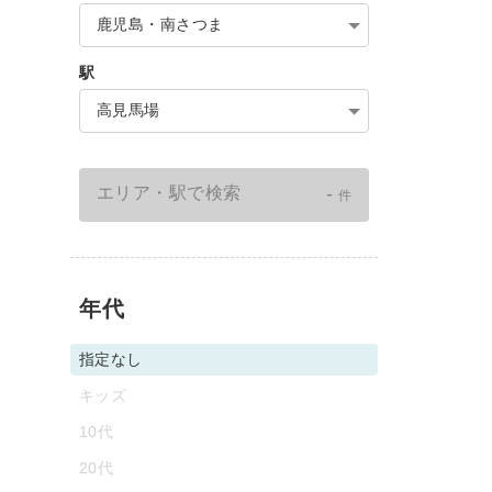
鹿児島・南さつま
駅
高見馬場
-
エリア・駅で検索
件
年代
指定なし
キッズ
10代
20代