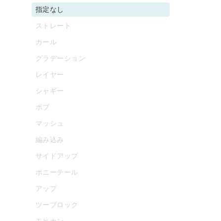
指定なし
ストレート
カール
グラデーション
レイヤー
シャギー
ボブ
マッシュ
編み込み
サイドアップ
ポニーテール
アップ
ツーブロック
モヒカン