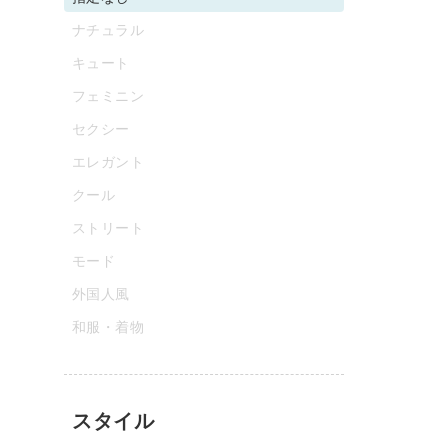
ナチュラル
キュート
フェミニン
セクシー
エレガント
クール
ストリート
モード
外国人風
和服・着物
スタイル