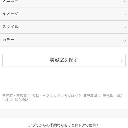
メニュー
30代
40代
ショート
ミディアム
指定なし
イメージ
カット
50代～
セミロング
ロング
カラー
パーマ
指定なし
スタイル
ナチュラル
縮毛矯正
エクステ
キュート
フェミニン
指定なし
カラー
ストレート
ストレートパーマ
ヘアアレンジ
セクシー
エレガント
カール
グラデーション
指定なし
黒髪
美容室を探す
クール
ストリート
レイヤー
シャギー
ブラウン・ベージュ
イエロー・オレンジ
モード
外国人風
ボブ
マッシュ
レッド・ピンク
アッシュ・ブラウン
和服・着物
編み込み
サイドアップ
グラデーションカラー
美容院・美容室
髪型・ヘアスタイルカタログ
鹿児島県
鹿児島・南さ
つま
武之橋駅
ポニーテール
アップ
ツーブロック
モヒカン
アプリからの予約ならもっとおトクで便利！
ウルフ
ボウズ