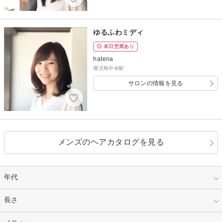
ゆるふわミディ
◎ 本日空席あり
hatena
鹿児島中央駅
サロンの情報を見る
メンズのヘアカタログを見る
年代
指定なし
長さ
キッズ
10代
20代
指定なし
ベリーショート