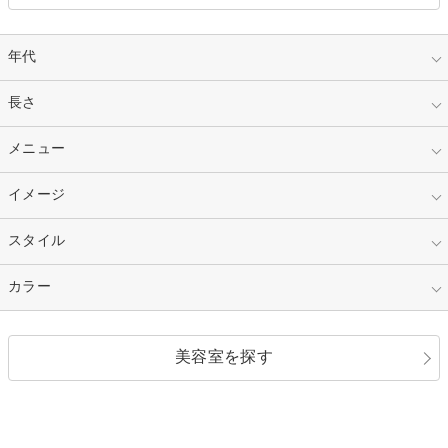
年代
指定なし
長さ
キッズ
10代
20代
指定なし
メニュー
ベリーショート
30代
40代
ショート
ミディアム
指定なし
イメージ
カット
50代～
セミロング
ロング
カラー
パーマ
指定なし
スタイル
ナチュラル
縮毛矯正
エクステ
キュート
フェミニン
指定なし
カラー
ストレート
ストレートパーマ
ヘアアレンジ
セクシー
エレガント
カール
グラデーション
指定なし
黒髪
美容室を探す
クール
ストリート
レイヤー
シャギー
ブラウン・ベージュ
イエロー・オレンジ
モード
外国人風
ボブ
マッシュ
レッド・ピンク
アッシュ・ブラウン