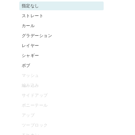
指定なし
ストレート
カール
グラデーション
レイヤー
シャギー
ボブ
マッシュ
編み込み
サイドアップ
ポニーテール
アップ
ツーブロック
モヒカン