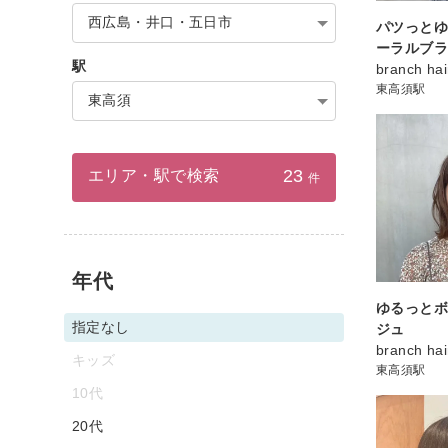
西広島・井口・五日市
パツっとゆ
ーラルブ
駅
branch hai
東高須駅
東高須
23
エリア・駅で検索
件
年代
ゆるっとボ
指定なし
ジュ
branch hai
キッズ
東高須駅
10代
20代