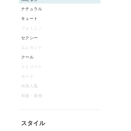
ナチュラル
キュート
フェミニン
セクシー
エレガント
クール
ストリート
モード
外国人風
和服・着物
スタイル