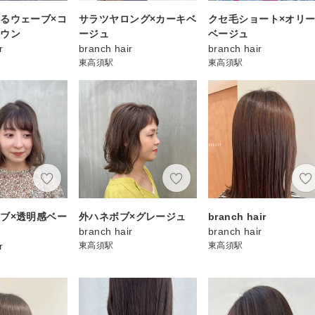
るウェーブ×コ
サラツヤロング×カーキベ
クセ毛ショート×オリ
ラウン
ージュ
ベージュ
r
branch hair
branch hair
東高須駅
東高須駅
ブ×透明感ベー
外ハネボブ×グレージュ
branch hair
branch hair
branch hair
r
東高須駅
東高須駅