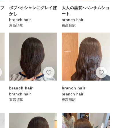
ーブ
ボブ×オシャレにグレイぼ
大人の黒髪×ハンサムショ
かし
ート
branch hair
branch hair
東高須駅
東高須駅
branch hair
branch hair
branch hair
branch hair
東高須駅
東高須駅