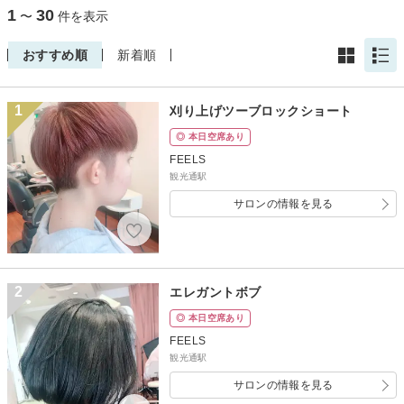
1
30
〜
件を表示
おすすめ順
新着順
1
刈り上げツーブロックショート
◎ 本日空席あり
FEELS
観光通駅
サロンの情報を見る
2
エレガントボブ
◎ 本日空席あり
FEELS
観光通駅
サロンの情報を見る