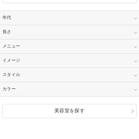
年代
指定なし
長さ
キッズ
10代
20代
指定なし
メニュー
ベリーショート
30代
40代
ショート
ミディアム
指定なし
イメージ
カット
50代～
セミロング
ロング
カラー
パーマ
指定なし
スタイル
ナチュラル
縮毛矯正
エクステ
キュート
フェミニン
指定なし
カラー
ストレート
ストレートパーマ
ヘアアレンジ
セクシー
エレガント
カール
グラデーション
指定なし
黒髪
美容室を探す
クール
ストリート
レイヤー
シャギー
ブラウン・ベージュ
イエロー・オレンジ
モード
外国人風
ボブ
マッシュ
レッド・ピンク
アッシュ・ブラウン