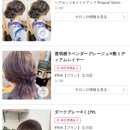
ヘアセット&メイクアップ Roquat Salon
立川駅
サロンの情報を見る
透明感ラベンダーグレージュ✕艶ミデ
ィアムレイヤー
◎ 本日空席あり
#ffo6【ブラン】 立川店
立川駅
サロンの情報を見る
ダークグレー✕くびれ
◎ 本日空席あり
#ffo6【ブラン】 立川店