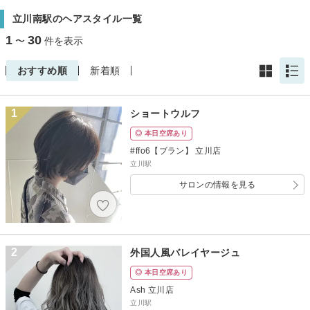
立川南駅のヘアスタイル一覧
1
30
〜
件を表示
おすすめ順
新着順
1
ショートウルフ
◎ 本日空席あり
#ffo6【ブラン】 立川店
立川駅
サロンの情報を見る
2
外国人風バレイヤージュ
◎ 本日空席あり
Ash 立川店
立川駅