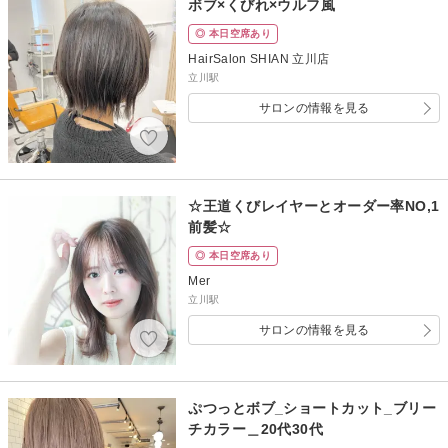
ボブ×くびれ×ウルフ風
◎ 本日空席あり
HairSalon SHIAN 立川店
立川駅
サロンの情報を見る
☆王道くびレイヤーとオーダー率NO,1
前髪☆
◎ 本日空席あり
Mer
立川駅
サロンの情報を見る
ぷつっとボブ_ショートカット_ブリー
チカラー＿20代30代