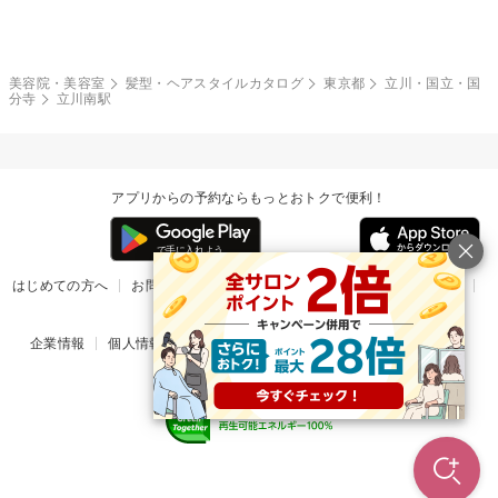
モード
外国人風
ボブ
マッシュ
レッド・ピンク
アッシュ・ブラウン
和服・着物
編み込み
サイドアップ
グラデーションカラー
美容院・美容室
髪型・ヘアスタイルカタログ
東京都
立川・国立・国
分寺
立川南駅
ポニーテール
アップ
ツーブロック
モヒカン
アプリからの予約ならもっとおトクで便利！
ウルフ
ボウズ
ビジネス
はじめての方へ
お問い合わせ
ヘルプ
リリース情報
利用規約
掲載ご希望のサロン様
企業情報
個人情報保護方針
楽天のサービス一覧
アプリ一覧
© Rakuten Group, Inc.