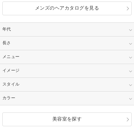
メンズのヘアカタログを見る
年代
指定なし
長さ
キッズ
10代
20代
指定なし
メニュー
ベリーショート
30代
40代
ショート
ミディアム
指定なし
イメージ
カット
50代～
セミロング
ロング
カラー
パーマ
指定なし
スタイル
ナチュラル
縮毛矯正
エクステ
キュート
フェミニン
指定なし
カラー
ストレート
ストレートパーマ
ヘアアレンジ
セクシー
エレガント
カール
グラデーション
指定なし
黒髪
美容室を探す
クール
ストリート
レイヤー
シャギー
ブラウン・ベージュ
イエロー・オレンジ