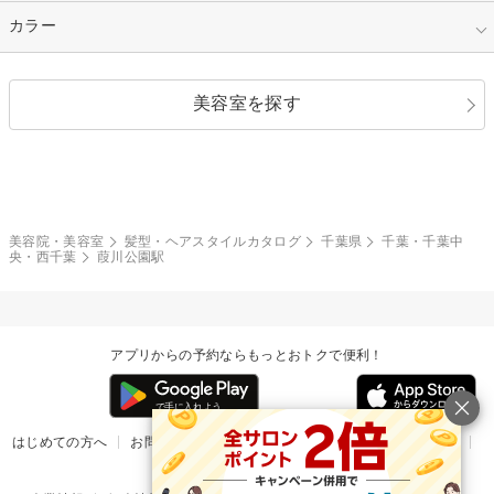
縮毛矯正
エクステ
キュート
フェミニン
指定なし
カラー
ストレート
ストレートパーマ
ヘアアレンジ
セクシー
エレガント
カール
グラデーション
指定なし
黒髪
美容室を探す
クール
ストリート
レイヤー
シャギー
ブラウン・ベージュ
イエロー・オレンジ
モード
外国人風
ボブ
マッシュ
レッド・ピンク
アッシュ・ブラウン
和服・着物
編み込み
サイドアップ
グラデーションカラー
美容院・美容室
髪型・ヘアスタイルカタログ
千葉県
千葉・千葉中
央・西千葉
葭川公園駅
ポニーテール
アップ
ツーブロック
モヒカン
アプリからの予約ならもっとおトクで便利！
ウルフ
ボウズ
ビジネス
はじめての方へ
お問い合わせ
ヘルプ
リリース情報
利用規約
掲載ご希望のサロン様