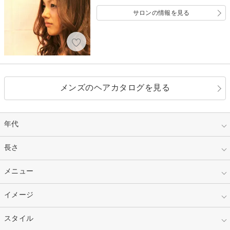
サロンの情報を見る
メンズのヘアカタログを見る
年代
指定なし
長さ
キッズ
10代
20代
指定なし
メニュー
ベリーショート
30代
40代
ショート
ミディアム
指定なし
イメージ
カット
50代～
セミロング
ロング
カラー
パーマ
指定なし
スタイル
ナチュラル