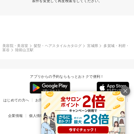
条件を変更して再度検索をしてください。
美容院・美容室
髪型・ヘアスタイルカタログ
宮城県
多賀城・利府・
富谷
陸前山王駅
アプリからの予約ならもっとおトクで便利！
はじめての方へ
お問い合わせ
ヘルプ
リリース情報
利用規約
掲載ご希望のサロン様
企業情報
個人情報保護方針
楽天のサービス一覧
アプリ一覧
© Rakuten Group, Inc.