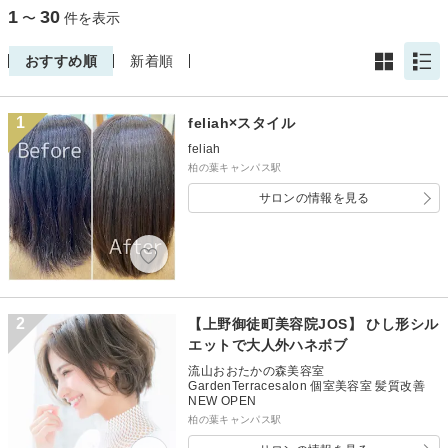
1
30
〜
件を表示
おすすめ順
新着順
1
feliah×スタイル
feliah
柏の葉キャンパス駅
サロンの情報を見る
2
【上野御徒町美容院JOS】 ひし形シル
エットで大人外ハネボブ
流山おおたかの森美容室
GardenTerracesalon 個室美容室 髪質改善
NEW OPEN
柏の葉キャンパス駅