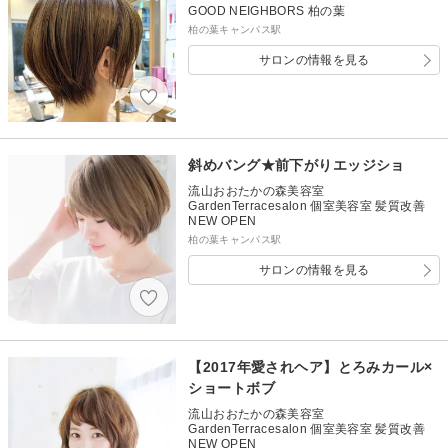
GOOD NEIGHBORS 柏の葉
柏の葉キャンパス駅
サロンの情報を見る
斜めバング★前下がりエッジショ
流山おおたかの森美容室
GardenTerracesalon 個室美容室 髪質改善
NEW OPEN
柏の葉キャンパス駅
サロンの情報を見る
【2017年愛されヘア】とろみカール×
ショートボブ
流山おおたかの森美容室
GardenTerracesalon 個室美容室 髪質改善
NEW OPEN