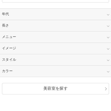
年代
指定なし
長さ
キッズ
10代
20代
指定なし
メニュー
ベリーショート
30代
40代
ショート
ミディアム
指定なし
イメージ
カット
50代～
セミロング
ロング
カラー
パーマ
指定なし
スタイル
ナチュラル
縮毛矯正
エクステ
キュート
フェミニン
指定なし
カラー
ストレート
ストレートパーマ
ヘアアレンジ
セクシー
エレガント
カール
グラデーション
指定なし
黒髪
美容室を探す
クール
ストリート
レイヤー
シャギー
ブラウン・ベージュ
イエロー・オレンジ
モード
外国人風
ボブ
マッシュ
レッド・ピンク
アッシュ・ブラウン