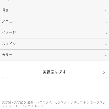
指定なし
長さ
キッズ
10代
20代
指定なし
メニュー
ベリーショート
30代
40代
ショート
ミディアム
指定なし
イメージ
カット
50代～
セミロング
ロング
カラー
パーマ
指定なし
スタイル
ナチュラル
縮毛矯正
エクステ
キュート
フェミニン
指定なし
カラー
ストレート
ストレートパーマ
ヘアアレンジ
セクシー
エレガント
カール
グラデーション
指定なし
黒髪
美容室を探す
クール
ストリート
レイヤー
シャギー
ブラウン・ベージュ
イエロー・オレンジ
モード
外国人風
ボブ
マッシュ
レッド・ピンク
アッシュ・ブラウン
和服・着物
編み込み
サイドアップ
グラデーションカラー
美容院・美容室
髪型・ヘアスタイルカタログ
ナチュラル
ツーブロッ
ク
レッド・ピンク
ロング
ポニーテール
アップ